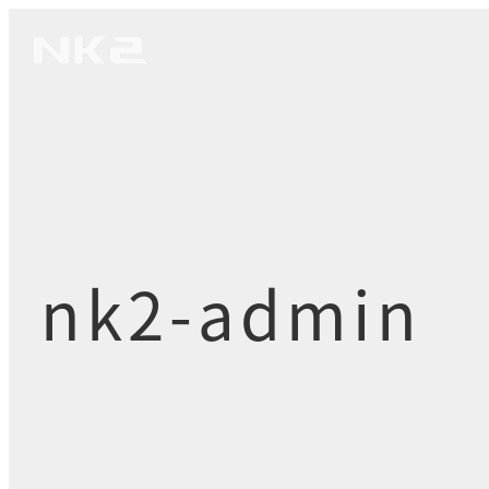
メ
イ
ン
コ
ン
テ
ン
ツ
へ
nk2-admin
移
動