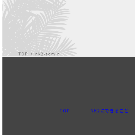
の
ペ
ー
ジ
TOP
nk2-admin
送
り
TOP
NK2にできること