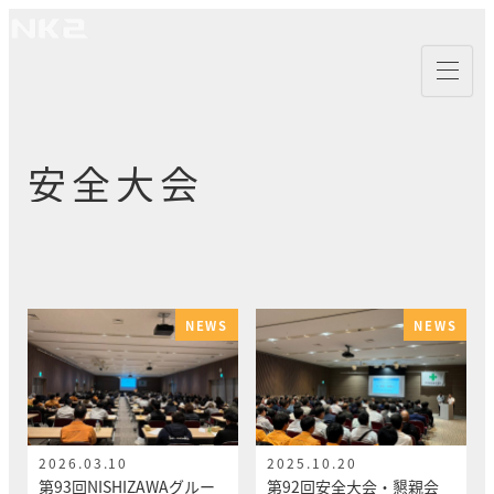
メ
イ
ン
コ
ン
テ
安全大会
ン
ツ
へ
移
動
NEWS
NEWS
2026.03.10
2025.10.20
投稿日
投稿日
第93回NISHIZAWAグルー
第92回安全大会・懇親会